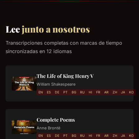
Lee
junto a nosotros
Transcripciones completas con marcas de tiempo
sincronizadas en 12 idiomas
The Life of King Henry V
William Shakespeare
EN
ES
DE
PT
BG
RU
HI
FR
AR
ZH
JA
KO
Complete Poems
Anne Brontë
EN
ES
DE
PT
BG
RU
HI
FR
AR
ZH
JA
KO