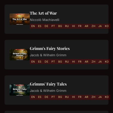
The Art of War
Niccolò Machiavelli
EN
ES
DE
PT
BG
RU
HI
FR
AR
ZH
JA
KO
Grimm's Fairy Stories
Jacob & Wilhelm Grimm
EN
ES
DE
PT
BG
RU
HI
FR
AR
ZH
JA
KO
Grimms' Fairy Tales
Jacob & Wilhelm Grimm
EN
ES
DE
PT
BG
RU
HI
FR
AR
ZH
JA
KO