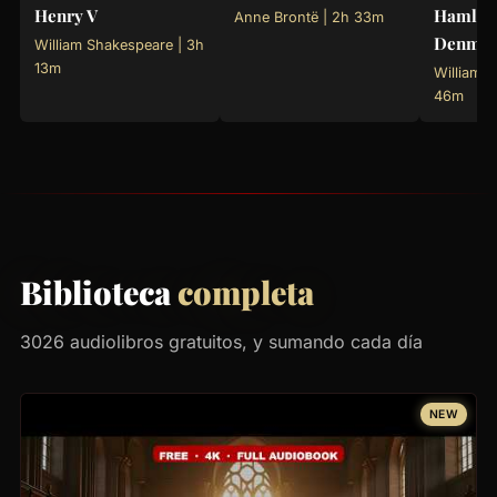
Henry V
Hamlet,
Anne Brontë | 2h 33m
Denma
William Shakespeare | 3h
13m
William 
46m
Biblioteca
completa
3026 audiolibros gratuitos, y sumando cada día
NEW