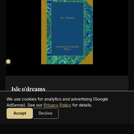
Isle o'dreams
Frederick Ferdinand Moore
We use cookies for analytics and advertising (Google
AdSense). See our
Privacy Policy
for details.
Romance
12h 00m
Accept
Decline