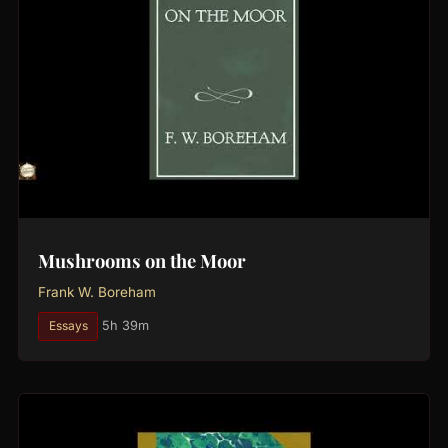
Mushrooms on the Moor
Frank W. Boreham
Essays
5h 39m