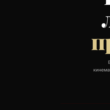
п
кинема