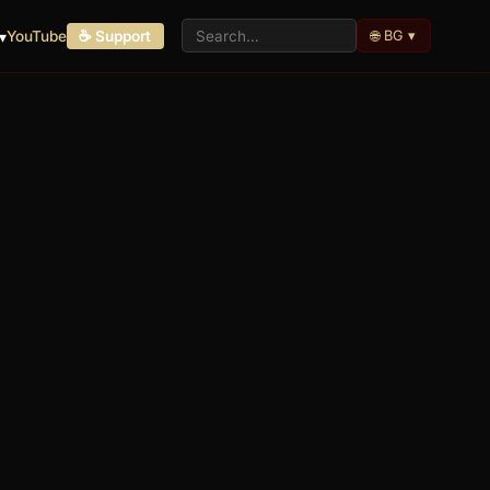
🌐 BG ▾
▾
YouTube
☕ Support