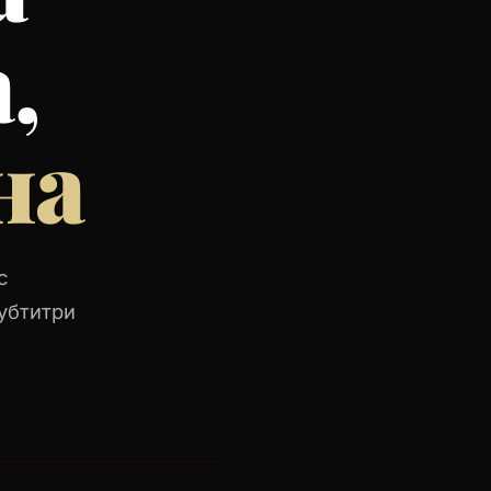
,
на
с
убтитри