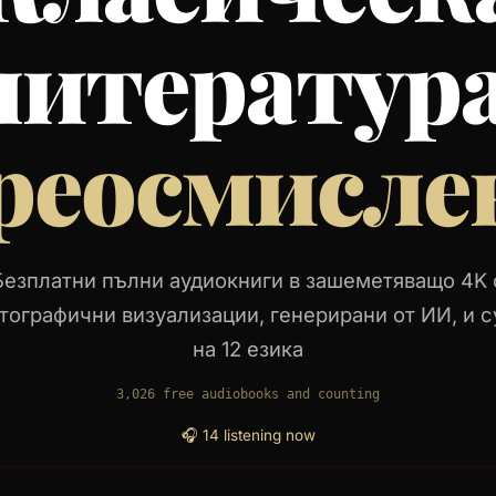
литература
реосмисле
Безплатни пълни аудиокниги в зашеметяващо 4K 
тографични визуализации, генерирани от ИИ, и с
на 12 езика
3,026
free audiobooks and counting
🎧 14 listening now